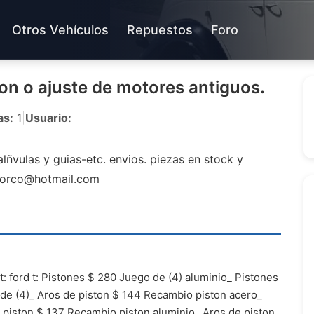
Otros Vehículos
Repuestos
Foro
on o ajuste de motores antiguos.
as:
1
|
Usuario:
lñvulas y guias-etc. envios. piezas en stock y
orco@hotmail.com
: ford t: Pistones $ 280 Juego de (4) aluminio_ Pistones
de (4)_ Aros de piston $ 144 Recambio piston acero_
e piston $ 137 Recambio piston aluminio_ Aros de piston