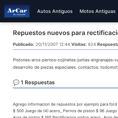
Autos Antiguos
Motos Antiguas
Repuestos nuevos para rectificaci
Publicado:
20/11/2007 12:44
|
Visitas:
824
|
Respuest
Pistones-aros-pernos-cojinetes-juntas-engranajes-va
desarrollo de piezas especiales. contactos:
todomot
💬 1 Respuestas
Agrego informacion de repuestos por ejemplo para ford t
$ 500 Juego de (4) acero_ Pernos de piston $ 96 Juego 
Aros de piston $ 165 Rectificacion piston acero_ Aros d