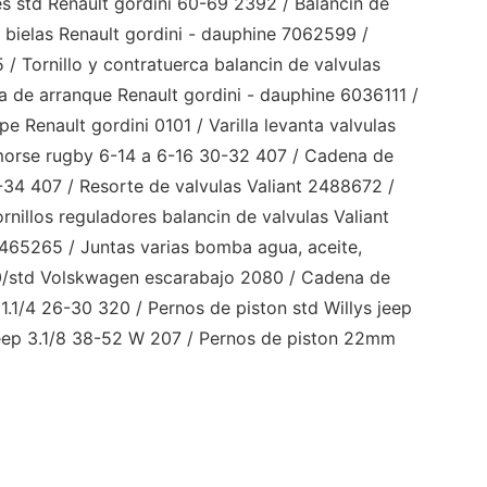
les std Renault gordini 60-69 2392 / Balancin de
 bielas Renault gordini - dauphine 7062599 /
 / Tornillo y contratuerca balancin de valvulas
a de arranque Renault gordini - dauphine 6036111 /
e Renault gordini 0101 / Varilla levanta valvulas
 morse rugby 6-14 a 6-16 30-32 407 / Cadena de
-34 407 / Resorte de valvulas Valiant 2488672 /
rnillos reguladores balancin de valvulas Valiant
 2465265 / Juntas varias bomba agua, aceite,
40/std Volskwagen escarabajo 2080 / Cadena de
1.1/4 26-30 320 / Pernos de piston std Willys jeep
jeep 3.1/8 38-52 W 207 / Pernos de piston 22mm