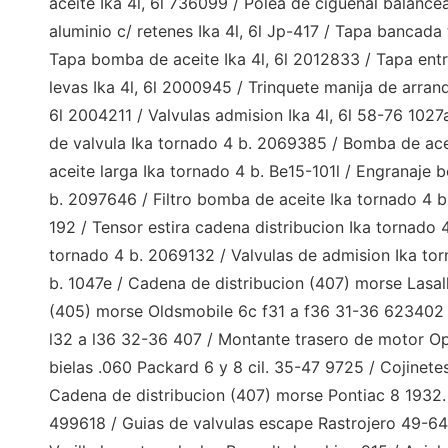
aceite Ika 4l, 6l 736099 / Polea de cigüeñal balanc
aluminio c/ retenes Ika 4l, 6l Jp-417 / Tapa bancada 
Tapa bomba de aceite Ika 4l, 6l 2012833 / Tapa entra
levas Ika 4l, 6l 2000945 / Trinquete manija de arranqu
6l 2004211 / Valvulas admision Ika 4l, 6l 58-76 1027a
de valvula Ika tornado 4 b. 2069385 / Bomba de ace
aceite larga Ika tornado 4 b. Be15-101l / Engranaje
b. 2097646 / Filtro bomba de aceite Ika tornado 4 b
192 / Tensor estira cadena distribucion Ika tornado 
tornado 4 b. 2069132 / Valvulas de admision Ika tor
b. 1047e / Cadena de distribucion (407) morse Lasa
(405) morse Oldsmobile 6c f31 a f36 31-36 623402 
l32 a l36 32-36 407 / Montante trasero de motor O
bielas .060 Packard 6 y 8 cil. 35-47 9725 / Cojinet
Cadena de distribucion (407) morse Pontiac 8 1932.
499618 / Guias de valvulas escape Rastrojero 49-64