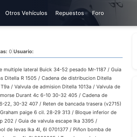
Otros Vehículos
Repuestos
Foro
as:
0
|
Usuario:
 multiple lateral Buick 34-52 pesado Mr-1187 / Guia
s Ditella R 1505 / Cadena de distribucion Ditella
 T9a / Valvula de admision Ditella 1013a / Valvula de
) morse Durant 4c 6-10 30-32 405 / Cadena de
,6-22, 30-32 407 / Reten de bancada trasera (v2715)
Graham paige 6 cil. 28-29 313 / Bloque inferior de
p 202 / Guia de valvula escape Ika 3395 /
ol de levas Ika 4l, 6l 0701377 / Piñon bomba de