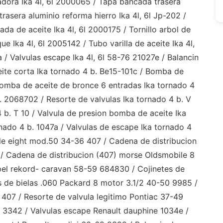
eadora Ika 4l, 6l 2000065 / Tapa bancada trasera
trasera aluminio reforma hierro Ika 4l, 6l Jp-202 /
da de aceite Ika 4l, 6l 2000175 / Tornillo arbol de
e Ika 4l, 6l 2005142 / Tubo varilla de aceite Ika 4l,
 / Valvulas escape Ika 4l, 6l 58-76 21027e / Balancin
ite corta Ika tornado 4 b. Be15-101c / Bomba de
 bomba de aceite de bronce 6 entradas Ika tornado 4
. 2068702 / Resorte de valvulas Ika tornado 4 b. V
4 b. T 10 / Valvula de presion bomba de aceite Ika
nado 4 b. 1047a / Valvulas de escape Ika tornado 4
lle eight mod.50 34-36 407 / Cadena de distribucion
/ Cadena de distribucion (407) morse Oldsmobile 8
pel rekord- caravan 58-59 684830 / Cojinetes de
es de bielas .060 Packard 8 motor 3.1/2 40-50 9985 /
 407 / Resorte de valvula legitimo Pontiac 37-49
 3342 / Valvulas escape Renault dauphine 1034e /