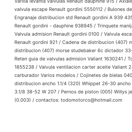
Varilla levanta valvulas Renault dauphine 915 / Axia
valvula escape Renault gordini 5550112 / Bulones de
Engranaje distribucion std Renault gordini A 939 435
Renault gordini - dauphine 938945 / Trinquete manij
Valvula admision Renault gordini 0100 / Valvula escap
Renault gordini 921 / Cadena de distribucion (407)
distribucion (407) morse studebaker 6c dictador 33
Reten guia de valvulas admision Valiant 1630241 / To
1855238 / Valvula ventilacion carter aceite Valiant
carburador Varios modelos / Cojinetes de bielas 0
distribucion ancho 1.1/4 (320) Whippet 26-30 ancho 
3.1/8 38-52 W 207 / Pernos de piston (005) Willys 
(0.003) / contactos:
todomotorco@hotmail.com