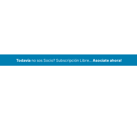
Todavía
no sos Socio? Subscripción Libre...
Asociate ahora!
ArCar Coches Antiguos, Coches Clásicos, Coches de Colección,