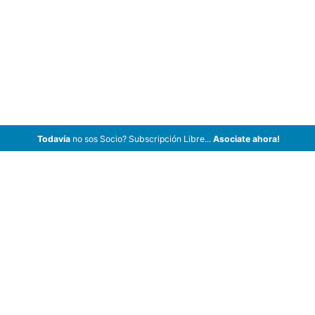
Todavía
no sos Socio? Subscripción Libre...
Asociate ahora!
ArCar Coches Antiguos, Coches Clásicos, Coches de Colección,