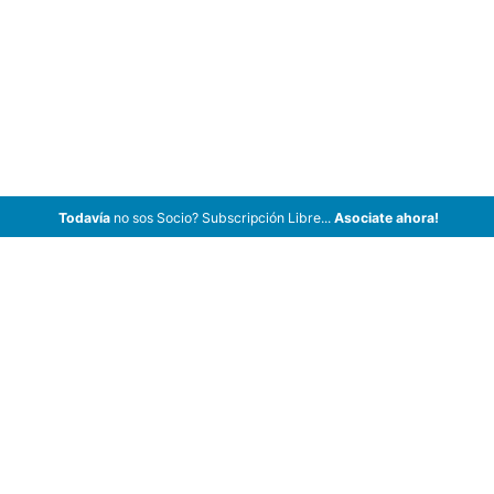
Todavía
no sos Socio? Subscripción Libre...
Asociate ahora!
ArCar Coches Antiguos, Coches Clásicos, Coches de Colección,