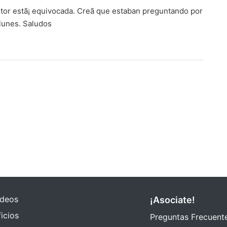
otor estã¡ equivocada. Creã­ que estaban preguntando por
 lunes. Saludos
ideos
¡Asociate!
icios
Preguntas Frecuent