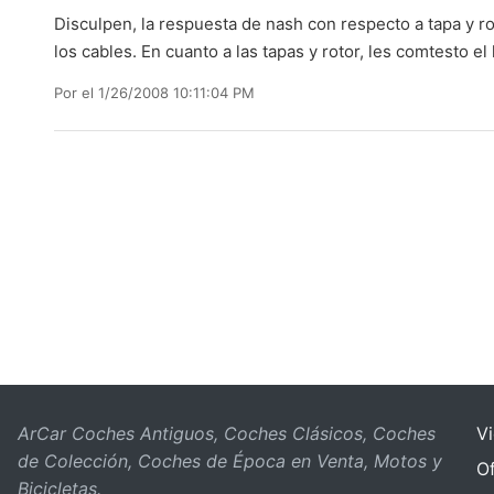
Disculpen, la respuesta de nash con respecto a tapa y r
los cables. En cuanto a las tapas y rotor, les comtesto el
Por
el 1/26/2008 10:11:04 PM
ArCar Coches Antiguos, Coches Clásicos, Coches
V
de Colección, Coches de Época en Venta, Motos y
Of
Bicicletas.