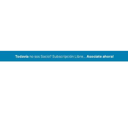
Todavía
no sos Socio? Subscripción Libre...
Asociate ahora!
ArCar Coches Antiguos, Coches Clásicos, Coches de Colección,