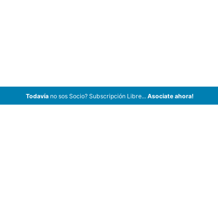
Todavía
no sos Socio? Subscripción Libre...
Asociate ahora!
ArCar Coches Antiguos, Coches Clásicos, Coches de Colección,