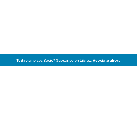
Todavía
no sos Socio? Subscripción Libre...
Asociate ahora!
ArCar Coches Antiguos, Coches Clásicos, Coches de Colección,