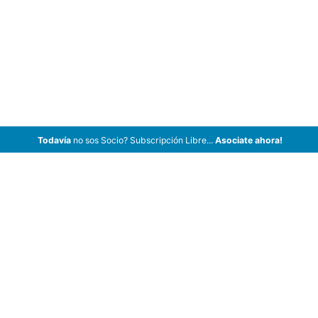
Todavía
no sos Socio? Subscripción Libre...
Asociate ahora!
ArCar Coches Antiguos, Coches Clásicos, Coches de Colección,