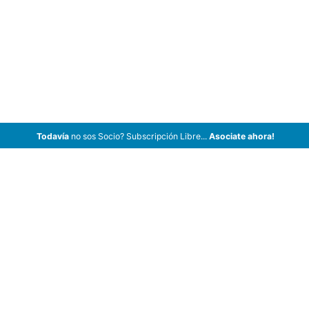
Todavía
no sos Socio? Subscripción Libre...
Asociate ahora!
ArCar Coches Antiguos, Coches Clásicos, Coches de Colección,