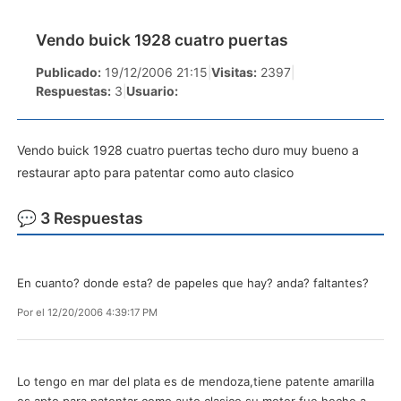
Vendo buick 1928 cuatro puertas
Publicado:
19/12/2006 21:15
|
Visitas:
2397
|
Respuestas:
3
|
Usuario:
Vendo buick 1928 cuatro puertas techo duro muy bueno a
restaurar apto para patentar como auto clasico
💬 3 Respuestas
En cuanto? donde esta? de papeles que hay? anda? faltantes?
Por
el 12/20/2006 4:39:17 PM
Lo tengo en mar del plata es de mendoza,tiene patente amarilla
es apto para patentar como auto clasico,su motor fue hecho a