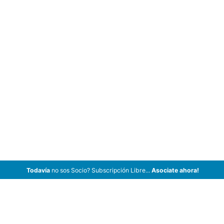
Todavía
no sos Socio? Subscripción Libre...
Asociate ahora!