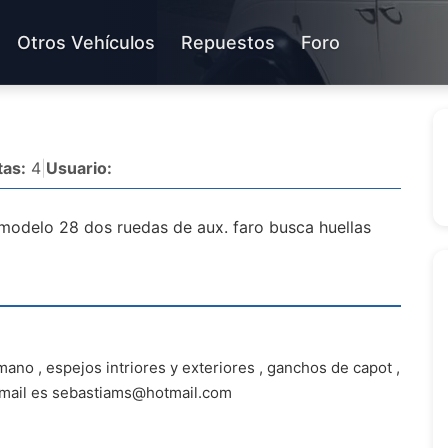
Otros Vehículos
Repuestos
Foro
as:
4
|
Usuario:
modelo 28 dos ruedas de aux. faro busca huellas
mano , espejos intriores y exteriores , ganchos de capot ,
 mail es
sebastiams@hotmail.com