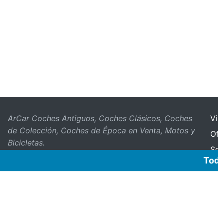
ArCar Coches Antiguos, Coches Clásicos, Coches
V
de Colección, Coches de Época en Venta, Motos y
Of
Bicicletas.
S
Tod