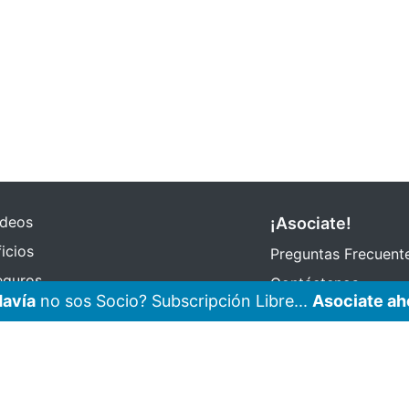
ideos
¡Asociate!
icios
Preguntas Frecuent
eguros
Contáctenos
avía
no sos Socio? Subscripción Libre...
Asociate ah
Subscribir eMail