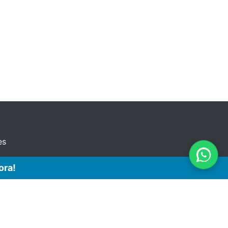
es
ora!