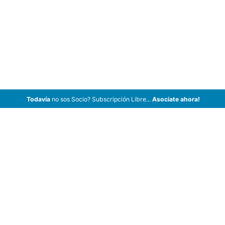
Todavía
no sos Socio? Subscripción Libre...
Asociate ahora!
ArCar Coches Antiguos, Coches Clásicos, Coches de Colección,