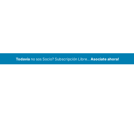
Todavía
no sos Socio? Subscripción Libre...
Asociate ahora!
ArCar Coches Antiguos, Coches Clásicos, Coches de Colección,