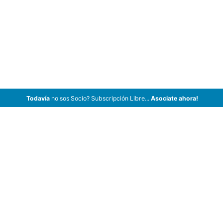
Todavía
no sos Socio? Subscripción Libre...
Asociate ahora!
ArCar Coches Antiguos, Coches Clásicos, Coches de Colección,