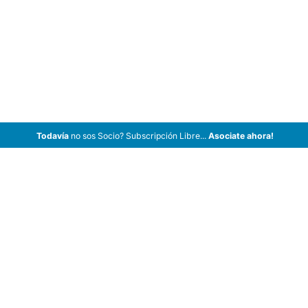
Todavía
no sos Socio? Subscripción Libre...
Asociate ahora!
ArCar Coches Antiguos, Coches Clásicos, Coches de Colección,