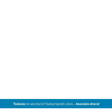
Todavía
no sos Socio? Subscripción Libre...
Asociate ahora!