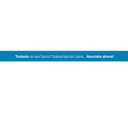
Todavía
no sos Socio? Subscripción Libre...
Asociate ahora!
ArCar Coches Antiguos, Coches Clásicos, Coches de Colección,