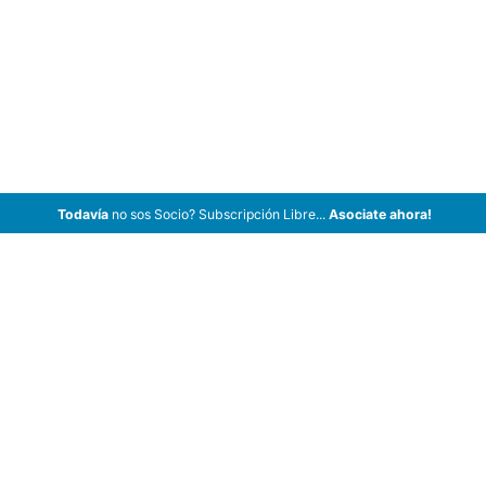
Todavía
no sos Socio? Subscripción Libre...
Asociate ahora!
ArCar Coches Antiguos, Coches Clásicos, Coches de Colección,