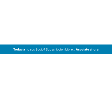
Todavía
no sos Socio? Subscripción Libre...
Asociate ahora!
ArCar Coches Antiguos, Coches Clásicos, Coches de Colección,