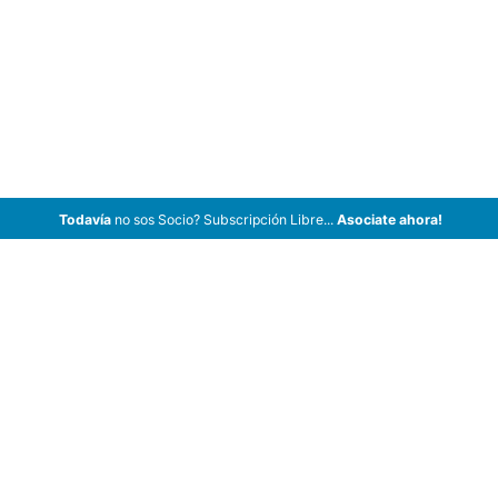
Todavía
no sos Socio? Subscripción Libre...
Asociate ahora!
ArCar Coches Antiguos, Coches Clásicos, Coches de Colección,