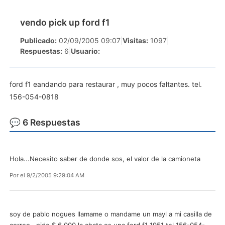
vendo pick up ford f1
Publicado:
02/09/2005 09:07
|
Visitas:
1097
|
Respuestas:
6
|
Usuario:
ford f1 eandando para restaurar , muy pocos faltantes. tel.
156-054-0818
💬 6 Respuestas
Hola...Necesito saber de donde sos, el valor de la camioneta
Por
el 9/2/2005 9:29:04 AM
soy de pablo nogues llamame o mandame un mayl a mi casilla de
correo , pido $ 6.000 la chata es una ford f1 1951 tel 156-054-