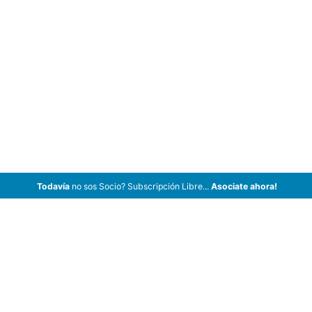
Todavía
no sos Socio? Subscripción Libre...
Asociate ahora!