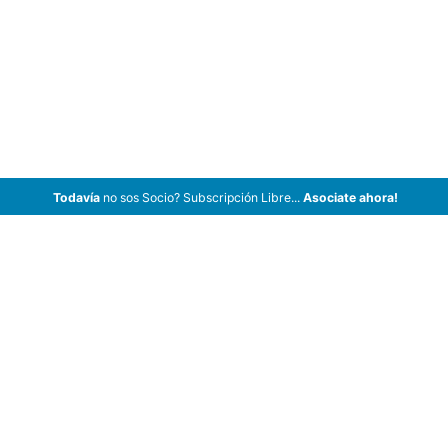
Todavía
no sos Socio? Subscripción Libre...
Asociate ahora!
ArCar Coches Antiguos, Coches Clásicos, Coches de Colección,