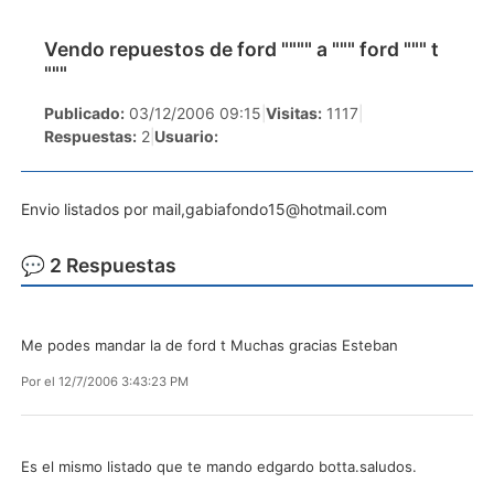
Vendo repuestos de ford """" a """ ford """ t
"""
Publicado:
03/12/2006 09:15
|
Visitas:
1117
|
Respuestas:
2
|
Usuario:
Envio listados por mail,
gabiafondo15@hotmail.com
💬 2 Respuestas
Me podes mandar la de ford t Muchas gracias Esteban
Por
el 12/7/2006 3:43:23 PM
Es el mismo listado que te mando edgardo botta.saludos.