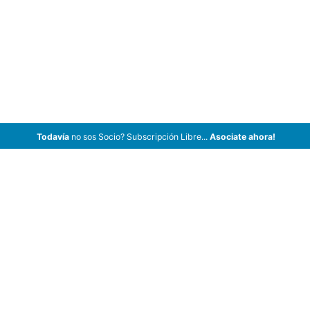
Todavía
no sos Socio? Subscripción Libre...
Asociate ahora!
ArCar Coches Antiguos, Coches Clásicos, Coches de Colección,