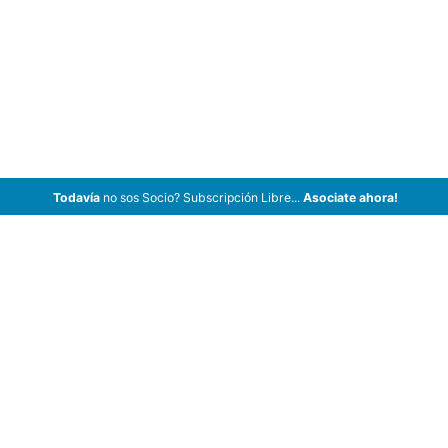
Todavía
no sos Socio? Subscripción Libre...
Asociate ahora!
ArCar Coches Antiguos, Coches Clásicos, Coches de Colección,