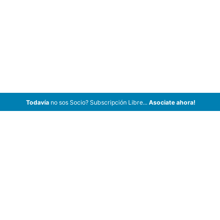
Todavía
no sos Socio? Subscripción Libre...
Asociate ahora!
ArCar Coches Antiguos, Coches Clásicos, Coches de Colección,