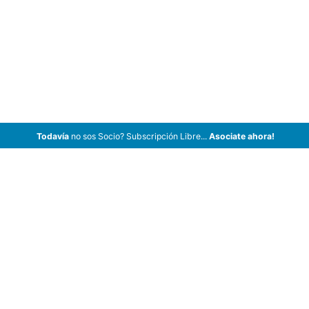
Todavía
no sos Socio? Subscripción Libre...
Asociate ahora!
ArCar Coches Antiguos, Coches Clásicos, Coches de Colección,