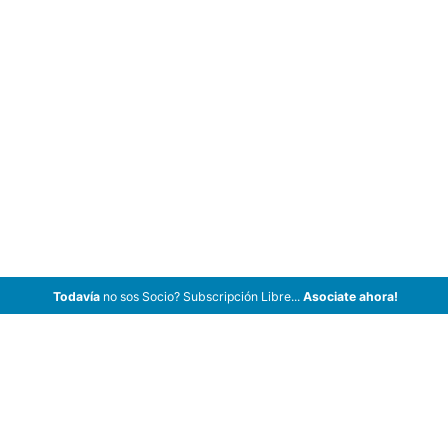
Todavía
no sos Socio? Subscripción Libre...
Asociate ahora!