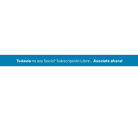
Todavía
no sos Socio? Subscripción Libre...
Asociate ahora!
ArCar Coches Antiguos, Coches Clásicos, Coches de Colección,