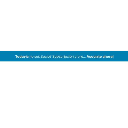
Todavía
no sos Socio? Subscripción Libre...
Asociate ahora!
ArCar Coches Antiguos, Coches Clásicos, Coches de Colección,