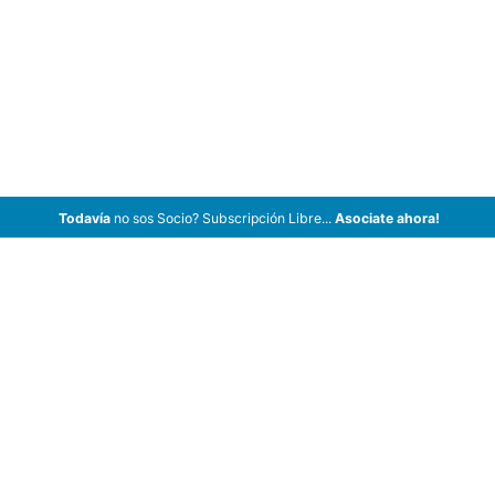
Todavía
no sos Socio? Subscripción Libre...
Asociate ahora!
ArCar Coches Antiguos, Coches Clásicos, Coches de Colección,