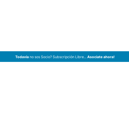
Todavía
no sos Socio? Subscripción Libre...
Asociate ahora!
ArCar Coches Antiguos, Coches Clásicos, Coches de Colección,