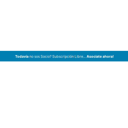
Todavía
no sos Socio? Subscripción Libre...
Asociate ahora!
ArCar Coches Antiguos, Coches Clásicos, Coches de Colección,