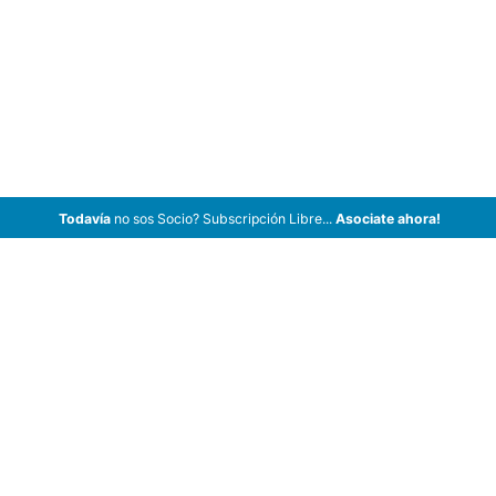
Todavía
no sos Socio? Subscripción Libre...
Asociate ahora!
ArCar Coches Antiguos, Coches Clásicos, Coches de Colección,