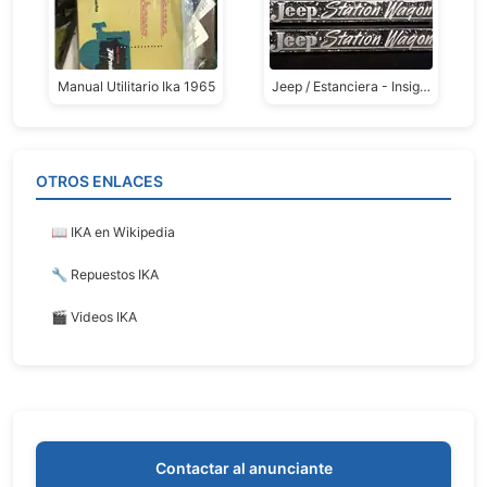
Manual Utilitario Ika 1965
Jeep / Estanciera - Insignias Originales Jeep Station Wagon / Ika Estanciera – Par Metálico Vintage
OTROS ENLACES
📖 IKA en Wikipedia
🔧 Repuestos IKA
🎬 Videos IKA
Contactar al anunciante