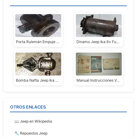
Porta Rulemán Empuje Jeep Ika Con Ruleman Usado
Dinamo Jeep Ika 6v Funcionando (reparado)
Bomba Nafta Jeep Ika Motor Continental
Manual Instrucciones Vehiculos -jeep - Gladiator - Land Rober *precio Unitario
OTROS ENLACES
📖 Jeep en Wikipedia
🔧 Repuestos Jeep