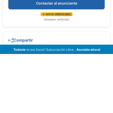
Contactar al anunciante
★ SOCIO VERIFICADO
Vendedor verificado
Compartir
Todavía
no sos Socio? Subscripción Libre...
Asociate ahora!
¿Vendés Tu Vehículo?
¡Anunciate!
Publicá tus Vehículos a la Venta completando
el siguiente Formulario.
Sin cargos ni comisiones, 100%
Gratis!