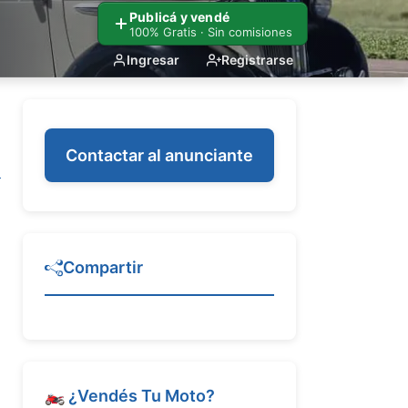
Publicá y vendé
100% Gratis · Sin comisiones
Ingresar
Registrarse
Contactar al anunciante
Compartir
🏍️ ¿Vendés Tu Moto?