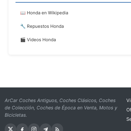
📖 Honda en Wikipedia
🔧 Repuestos Honda
🎬 Videos Honda
ArCar Coches Antiguos, Coches Clásicos, Coches
V
de Colección, Coches de Época en Venta, Motos y
Of
Bicicletas.
S