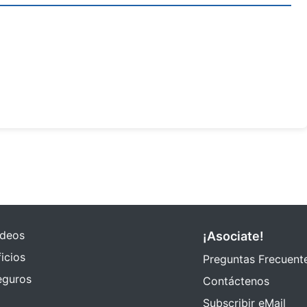
ideos
¡Asociate!
icios
Preguntas Frecuent
eguros
Contáctenos
Subscribir eMail