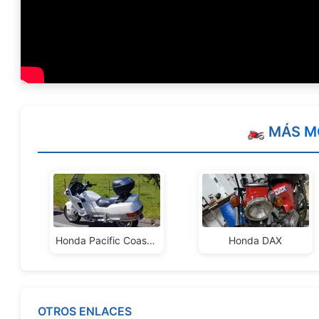
🏍️ MÁS
M
Honda Pacific Coast 800
Honda DAX
OTROS ENLACES