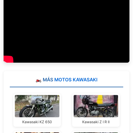
🏍️ MÁS
MOTOS KAWASAKI
Kawasaki KZ 650
Kawasaki Z I R II