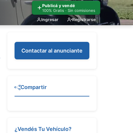
Publicá y vendé
100% Gratis · Sin comisiones
Ingresar
Registrarse
Contactar al anunciante
Compartir
¿Vendés Tu Vehículo?