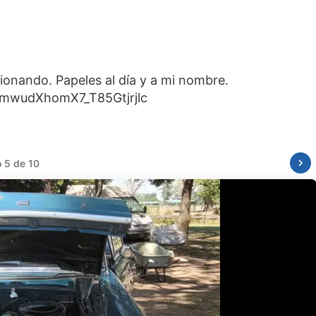
ionando. Papeles al día y a mi nombre.
s9mwudXhomX7_T85Gtjrjlc
o 6 de 10