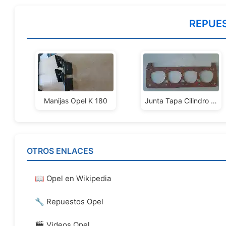
REPUE
Manijas Opel K 180
Junta Tapa Cilindro Opel Rekord Caravan Olimpia 58/60
OTROS ENLACES
📖 Opel en Wikipedia
🔧 Repuestos Opel
🎬 Videos Opel