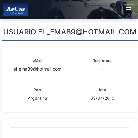
USUARIO
EL_EMA89@HOTMAIL.COM
eMail
Teléfonos
el_ema89@hotmail.com
-
País
Alta
Argentina
03/04/2010