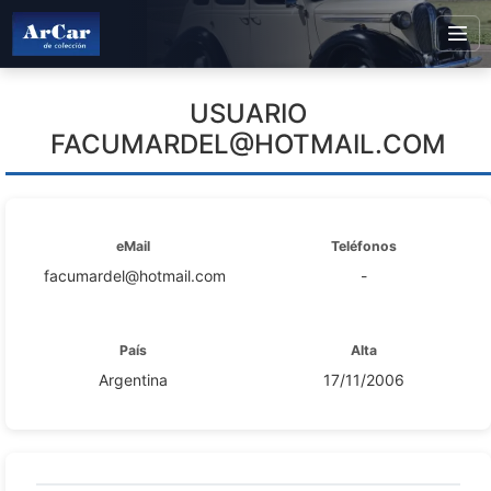
USUARIO
FACUMARDEL@HOTMAIL.COM
eMail
Teléfonos
facumardel@hotmail.com
-
País
Alta
Argentina
17/11/2006