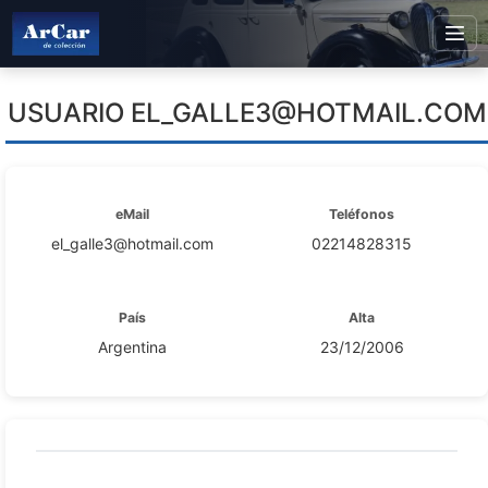
USUARIO
EL_GALLE3@HOTMAIL.COM
eMail
Teléfonos
el_galle3@hotmail.com
02214828315
País
Alta
Argentina
23/12/2006