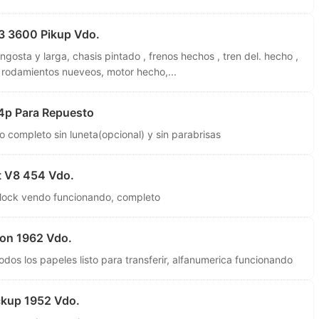
3 3600 Pikup Vdo.
gosta y larga, chasis pintado , frenos hechos , tren del. hecho ,
os rodamientos nueveos, motor hecho,...
4p Para Repuesto
 completo sin luneta(opcional) y sin parabrisas
t V8 454 Vdo.
block vendo funcionando, completo
con 1962 Vdo.
dos los papeles listo para transferir, alfanumerica funcionando
ckup 1952 Vdo.