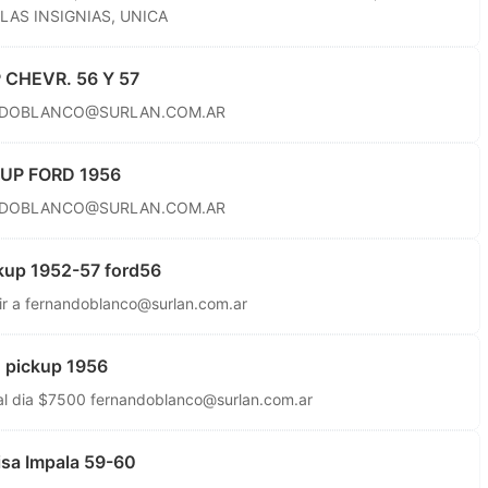
LAS INSIGNIAS, UNICA
 CHEVR. 56 Y 57
DOBLANCO@SURLAN.COM.AR
KUP FORD 1956
DOBLANCO@SURLAN.COM.AR
ckup 1952-57 ford56
ir a
fernandoblanco@surlan.com.ar
d pickup 1956
 al dia $7500
fernandoblanco@surlan.com.ar
isa Impala 59-60