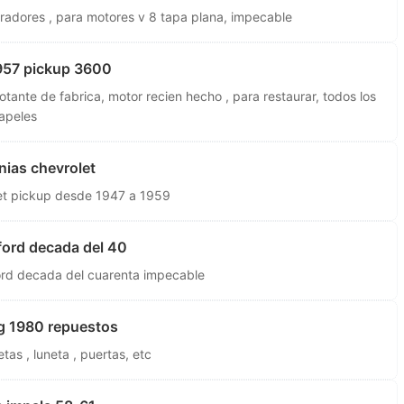
radores , para motores v 8 tapa plana, impecable
957 pickup 3600
lotante de fabrica, motor recien hecho , para restaurar, todos los
apeles
nias chevrolet
let pickup desde 1947 a 1959
ford decada del 40
ford decada del cuarenta impecable
g 1980 repuestos
as , luneta , puertas, etc