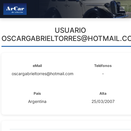
USUARIO
OSCARGABRIELTORRES@HOTMAIL.C
eMail
Teléfonos
oscargabrieltorres@hotmail.com
-
País
Alta
Argentina
25/03/2007