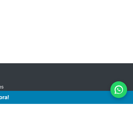
es
ora!