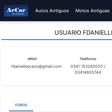
Autos Antiguos
Motos Antiguas
USUARIO
FDANIEL
eMail
Teléfonos
fdaniellescano@gmail.com
0341 153285020 /
03414933744
FOROS