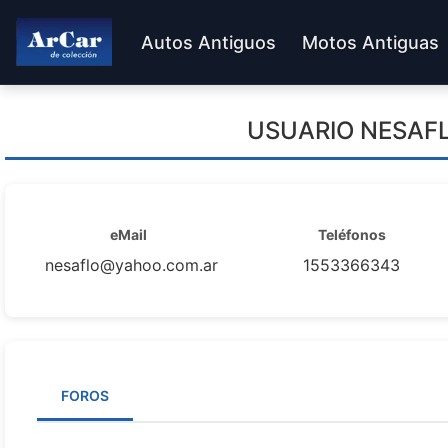
Autos Antiguos
Motos Antiguas
USUARIO
NESAF
eMail
Teléfonos
nesaflo@yahoo.com.ar
1553366343
FOROS