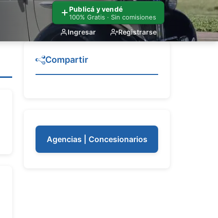
Publicá y vendé
100% Gratis · Sin comisiones
Ingresar
Registrarse
Compartir
Agencias | Concesionarios