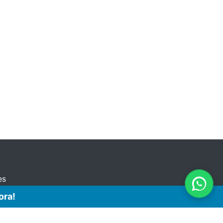
es
ora!