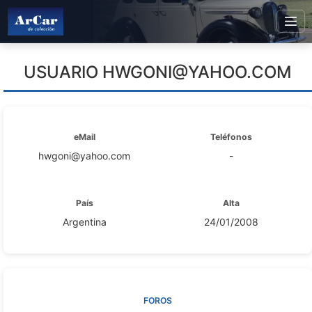
USUARIO
HWGONI@YAHOO.COM
eMail
Teléfonos
hwgoni@yahoo.com
-
País
Alta
Argentina
24/01/2008
FOROS